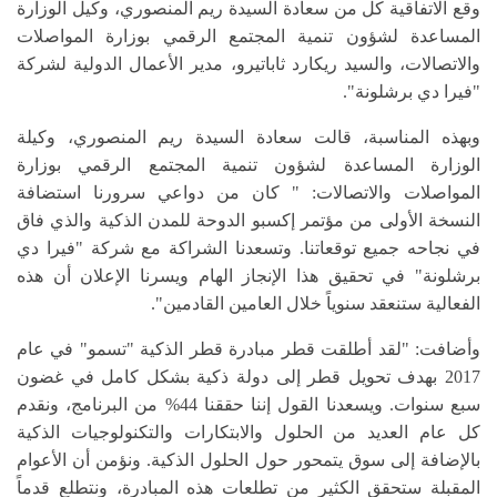
وقع الاتفاقية كل من
سعادة
السيدة ريم المنصوري
، وكيل الوزارة
المساعدة لشؤون تنمية المجتمع الرقمي بوزارة المواصلات
والاتصالات، والسيد ريكارد ثاباتيرو، مدير الأعمال الدولية لشركة
"فيرا دي برشلونة
"
.
وبهذه المناسبة، قالت
سعادة
السيدة ريم المنصوري
، وكيلة
الوزارة المساعدة لشؤون تنمية المجتمع الرقمي بوزارة
المواصلات والاتصالات: " كان من دواعي سرورنا استضافة
النسخة الأولى من مؤتمر إكسبو الدوحة للمدن الذكية والذي فاق
في نجاحه جميع توقعاتنا. وتسعدنا الشراكة مع شركة "فيرا دي
برشلونة" في تحقيق هذا الإنجاز الهام ويسرنا الإعلان أن هذه
الفعالية ستنعقد سنوياً خلال العامين القادمين".
وأضافت: "لقد أطلقت قطر مبادرة قطر الذكية "تسمو" في عام
2017 بهدف تحويل قطر إلى دولة ذكية بشكل كامل في غضون
سبع سنوات. ويسعدنا القول إننا حققنا 44% من البرنامج، ونقدم
كل عام العديد من الحلول والابتكارات والتكنولوجيات الذكية
بالإضافة إلى سوق يتمحور حول الحلول الذكية. ونؤمن أن الأعوام
المقبلة ستحقق الكثير من تطلعات هذه المبادرة، ونتطلع قدماً