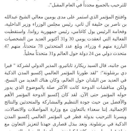
للترحيب بالجميع مجدداً في العام المقبل".
وافتتح المؤتمر الذي استمر على مدى يومين معالي الشيخ عبدالله
بن ناصر بن خليفة آل ثاني، رئيس مجلس الوزراء وزير الداخلية،
وفخامة الرئيس بول كاغامي، رئيس جمهورية رواندا. واستقطبت
الفعالية التي انعقدت يومي 30 و31 أكتوبر العديد من الشخصيات
البارزة منهم 4 وزراء، وبلغ عدد المتحدثين 78 متحدثاً، منهم 47
متحدث دولي من 24 دولة حول العالم و31 متحدثاً محلياً.
من جانبه، قال السيد ريكارد ثاباتيرو، المدير الدولي لشركة
"
فيرا
دي برشلونة
"
: "لقد طورنا المؤتمر العالمي إكسبو المدن الذكية
في العديد من البلدان حول العالم، وكان هناك العديد من النسخ،
ولكن مناقشات الدوحة كانت الأكثر صلة بالموضوع الذي يدور
حوله المؤتمر حتى الآن. لقد كان إكسبو الدوحة المؤتمر الأهم
والأفضل من حيث جودة التنظيم والمشاركة والمتحدثين والنتائج
الإجمالية. إننا سعداء بالتعاون مع وزارة المواصلات والاتصالات،
ويسرنا الترحيب بدولة قطر في المؤتمر العالمي إكسبو المدن
الذكية في برشلونة. ونعد ببذل قصارى جهدنا لتعزيز التعاون مع